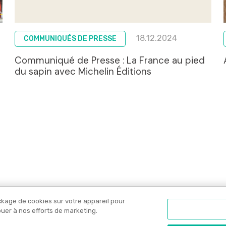
18.12.2024
COMMUNIQUÉS DE PRESSE
Communiqué de Presse : La France au pied
du sapin avec Michelin Éditions
ckage de cookies sur votre appareil pour
Nos libraires
Offres PRO
Actualités
C
ibuer à nos efforts de marketing.