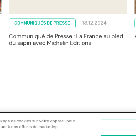
18.12.2024
COMMUNIQUÉS DE PRESSE
Communiqué de Presse : La France au pied
du sapin avec Michelin Éditions
ckage de cookies sur votre appareil pour
Nos libraires
Offres PRO
Actualités
C
ibuer à nos efforts de marketing.