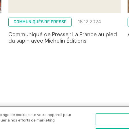
18.12.2024
COMMUNIQUÉS DE PRESSE
Communiqué de Presse : La France au pied
du sapin avec Michelin Éditions
ckage de cookies sur votre appareil pour
Nos libraires
Offres PRO
Actualités
C
ibuer à nos efforts de marketing.