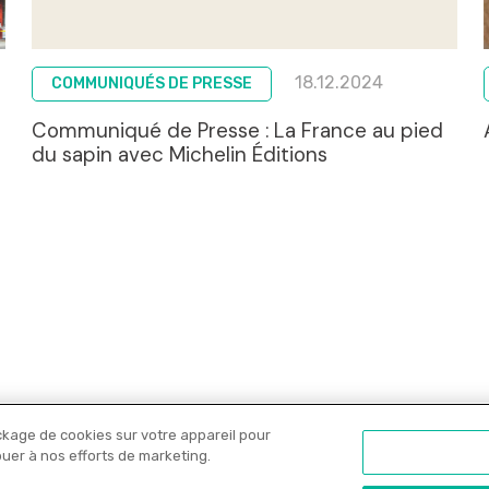
18.12.2024
COMMUNIQUÉS DE PRESSE
Communiqué de Presse : La France au pied
du sapin avec Michelin Éditions
ckage de cookies sur votre appareil pour
Nos libraires
Offres PRO
Actualités
C
ibuer à nos efforts de marketing.