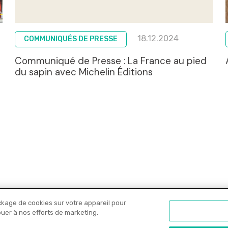
18.12.2024
COMMUNIQUÉS DE PRESSE
Communiqué de Presse : La France au pied
du sapin avec Michelin Éditions
ckage de cookies sur votre appareil pour
Nos libraires
Offres PRO
Actualités
C
ibuer à nos efforts de marketing.