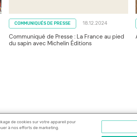
18.12.2024
COMMUNIQUÉS DE PRESSE
Communiqué de Presse : La France au pied
du sapin avec Michelin Éditions
ckage de cookies sur votre appareil pour
Nos libraires
Offres PRO
Actualités
C
ibuer à nos efforts de marketing.