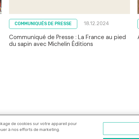
18.12.2024
COMMUNIQUÉS DE PRESSE
Communiqué de Presse : La France au pied
du sapin avec Michelin Éditions
ckage de cookies sur votre appareil pour
Nos libraires
Offres PRO
Actualités
C
ibuer à nos efforts de marketing.