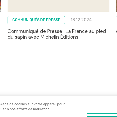
18.12.2024
COMMUNIQUÉS DE PRESSE
Communiqué de Presse : La France au pied
du sapin avec Michelin Éditions
ckage de cookies sur votre appareil pour
Nos libraires
Offres PRO
Actualités
C
ibuer à nos efforts de marketing.