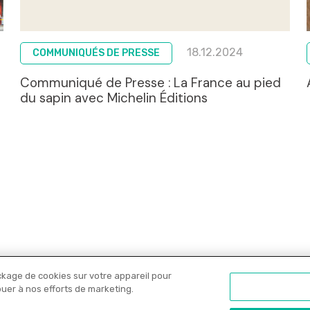
18.12.2024
COMMUNIQUÉS DE PRESSE
Communiqué de Presse : La France au pied
du sapin avec Michelin Éditions
ckage de cookies sur votre appareil pour
Nos libraires
Offres PRO
Actualités
C
ibuer à nos efforts de marketing.