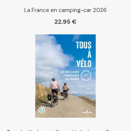
La France en camping-car 2026
22,95 €
Gibert
Kleber
Place des libraires
E Leclerc
Boutique L'Aventure
Michelin