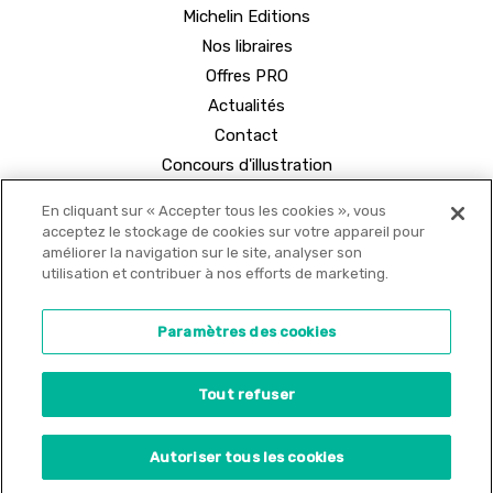
Michelin Editions
Nos libraires
Offres PRO
Actualités
Contact
Concours d'illustration
En cliquant sur « Accepter tous les cookies », vous
acceptez le stockage de cookies sur votre appareil pour
améliorer la navigation sur le site, analyser son
utilisation et contribuer à nos efforts de marketing.
© 2021 MICHELIN Editions •
Mentions légales
•
Paramètres des cookies
Politique de confidentialité
•
Copyrights
•
Tout refuser
Paramètres des cookies
Site internet créé par
Adveris
Autoriser tous les cookies