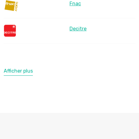
Fnac
Decitre
Afficher plus
LesLibraires.fr
U Culture
Ombres Blanches