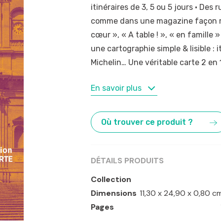
itinéraires de 3, 5 ou 5 jours · Des 
comme dans une magazine façon ma
cœur », « A table ! », « en famille »
une cartographie simple & lisible : i
Michelin… Une véritable carte 2 en 1
MOTS-CLÉS
En savoir plus
Italie
,
Sicile
Où trouver ce produit ?
DÉTAILS PRODUITS
Collection
Dimensions
11,30 x 24,90 x 0,80 c
Pages