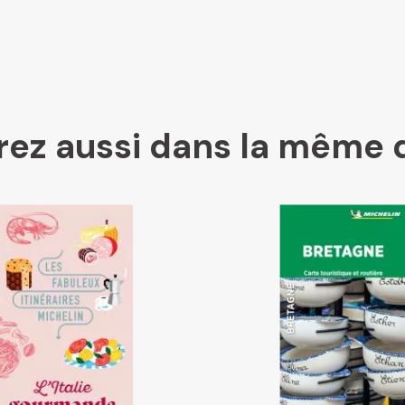
Kleber
Place des libraires
ez aussi dans la même 
E Leclerc
Boutique L'Aventure Michelin
Cartovia