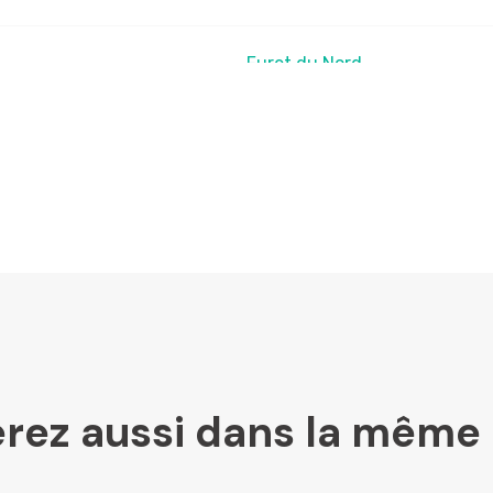
Furet du Nord
LesLibraires.fr
U Culture
Ombres Blanches
rez aussi dans la même 
Mollat