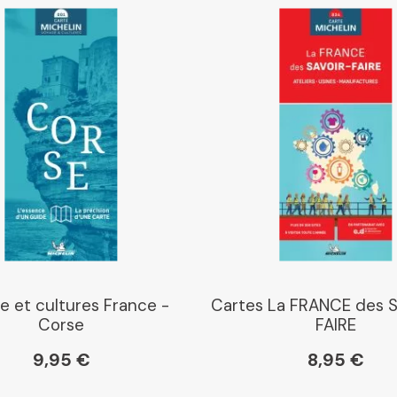
Libraires Ensemble
Chapitre
Dialogue
Librairie La Procure
Paris Librairies
e et cultures France -
Cartes La FRANCE des 
Corse
FAIRE
9,95 €
8,95 €
Gibert