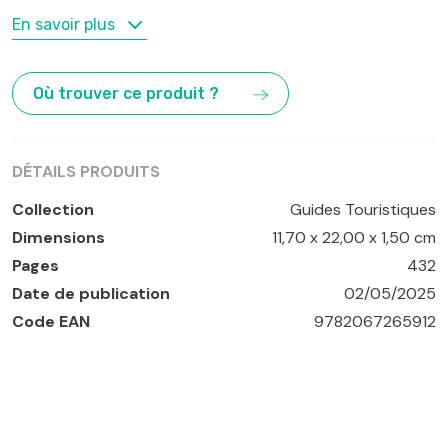
MOTS-CLÉS
En savoir plus
Andorra La Vella
,
Aude
,
Carcassonne
,
Pays Cathares
,
Perpignan
,
Roussillon
Où trouver ce produit ?
DÉTAILS PRODUITS
Collection
Guides Touristiques
Dimensions
11,70 x 22,00 x 1,50 cm
Pages
432
Date de publication
02/05/2025
Code EAN
9782067265912