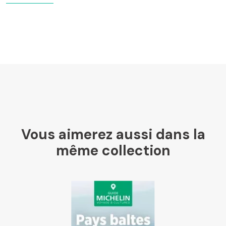
LesLibraires.fr
U Culture
Ombres Blanches
Vous aimerez aussi dans la
Mollat
même collection
Libraires Ensemble
Chapitre