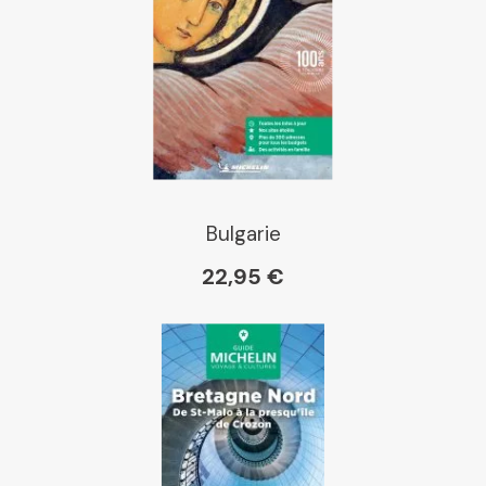
Place des libraires
E Leclerc
Boutique L'Aventure
Michelin
Bulgarie
22,95 €
Cartovia