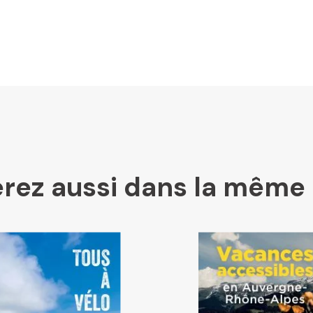
LesLibraires.fr
U Culture
Ombres Blanches
Mollat
rez aussi dans la même 
Libraires Ensemble
Chapitre