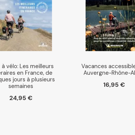
Dialogue
Librairie La Procure
Paris Librairies
 à vélo: Les meilleurs
Vacances accessibl
éraires en France, de
Auvergne-Rhône-A
ues jours à plusieurs
16,95 €
semaines
Gibert
24,95 €
Kleber
Place des libraires