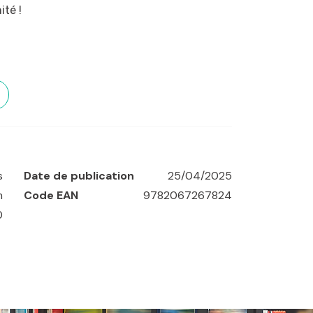
ité !
Lyon
,
Marseille
,
Nantes
,
Paris
,
Strasbourg
,
s
Date de publication
25/04/2025
m
Code EAN
9782067267824
0