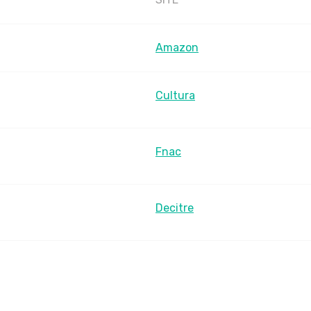
Amazon
Cultura
Fnac
Decitre