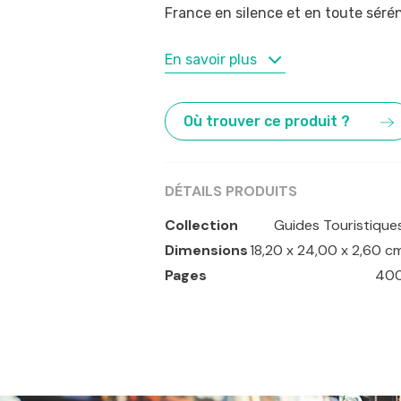
France en silence et en toute sérén
MOTS-CLÉS
En savoir plus
Bordeaux
,
Dijon
,
France
,
Limoges
,
Train
Où trouver ce produit ?
DÉTAILS PRODUITS
Collection
Guides Touristique
Dimensions
18,20 x 24,00 x 2,60 c
Pages
40