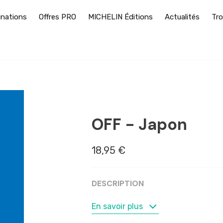
inations
Offres PRO
MICHELIN Éditions
Actualités
Tro
ASIE
OFF - Japon
18,95 €
DESCRIPTION
MOTS-CLÉS
En savoir plus
Hiroshima
,
Japon
,
Kumano Kodo
,
K