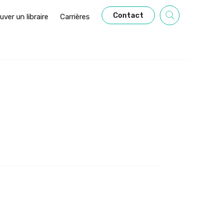
Contact
uver un libraire
Carrières
yoto
,
Matsushima
,
Mont Fuji
,
Nara
,
Takayama