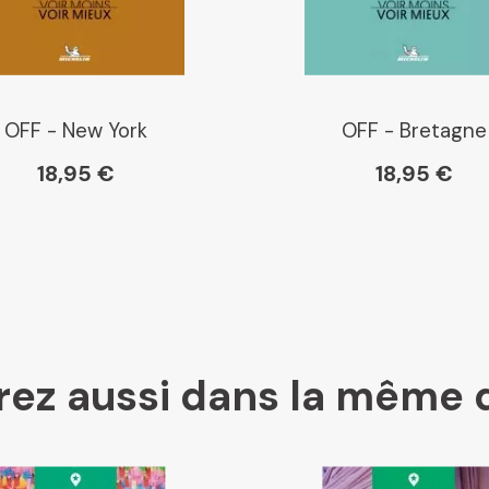
Librairie La Procure
Paris Librairies
OFF - New York
OFF - Bretagne
18,95 €
18,95 €
Gibert
Kleber
ez aussi dans la même 
Place des libraires
E Leclerc