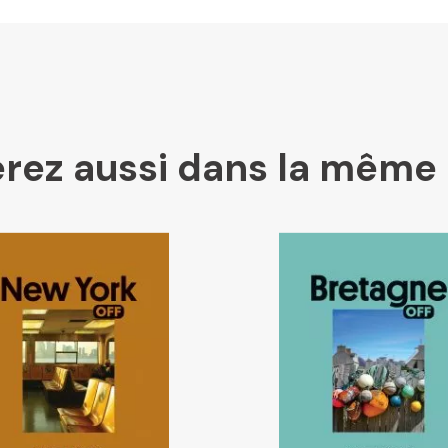
Ombres Blanches
rez aussi dans la même 
Mollat
Libraires Ensemble
Chapitre
Dialogue