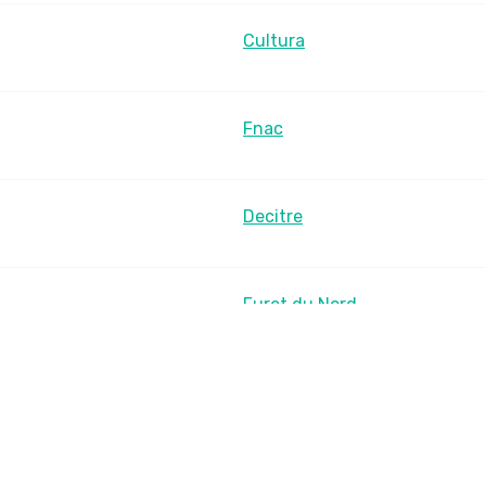
Cultura
Fnac
Decitre
Furet du Nord
LesLibraires.fr
U Culture