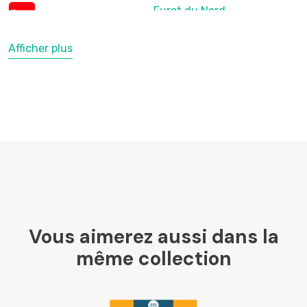
Furet du Nord
Afficher plus
LesLibraires.fr
U Culture
Ombres Blanches
Vous aimerez aussi dans la
Mollat
même collection
Libraires Ensemble