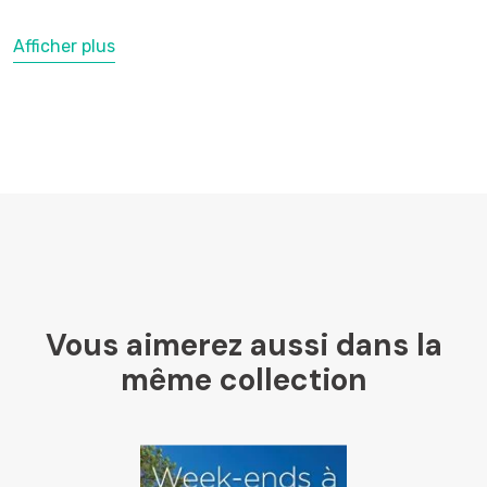
Afficher plus
LesLibraires.fr
U Culture
Ombres Blanches
Vous aimerez aussi dans la
Mollat
même collection
Libraires Ensemble