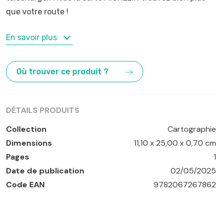
que votre route !
MOTS-CLÉS
En savoir plus
Italie
,
roadtrips
Où trouver ce produit ?
DÉTAILS PRODUITS
Collection
Cartographie
Dimensions
11,10 x 25,00 x 0,70 cm
Pages
1
Date de publication
02/05/2025
Code EAN
9782067267862